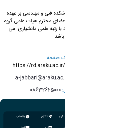
در حال حاضر ریاست دانشکده فنی و مهندسی بر عهده
آقای دکتر علی جباری
از اعضای محترم هیات علمی گروه
مهندسی ساخت و تولید با رتبه علمی دانشیاری می
باشد.
لینک صفحه
ژیرو:
https://rd.araku.ac.ir/~AliJabbari
پست الکترونیک:
a-jabbari@araku.ac.ir
شماره تماس:
08632625000
اینستاگرام
تلگرام
واتساپ
سروش
بله
ایتا