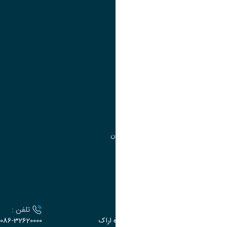
تقویم آموزشی
آموزش
مدیریت امور آموزشی
مدیریت تحصیلات تکمیلی
مرکز آموزش‌های تخصصی
گروه جذب و هدایت استعدادهای درخشان
تقویم آموزشی
ارتباط با دانشگاه
آدرس :
تلفن :
اراک، میدان بسیج، بلوار گلدشت، دانشگاه اراک
086-32620000