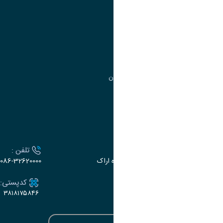
مدیریت امور آموزشی
مدیریت تحصیلات تکمیلی
مرکز آموزش‌های تخصصی
گروه جذب و هدایت استعدادهای درخشان
تقویم آموزشی
ارتباط با دانشگاه
آدرس :
تلفن :
اراک، میدان بسیج، بلوار گلدشت، دانشگاه اراک
086-32620000
ایمیل:
کدپستی:
۳۸۱۸۱۷۵۸۴۶
e-dabir@araku.ac.ir