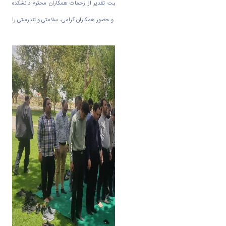
اردیبهشت 1404 در مزرعه دانشگاه و به مناسبت تقدیر از زحمات همکاران محترم دانشکده
برگزار گردید. ضمن تشکر و قدردانی از استقبال و حضور همکاران گرامی، سلامتی و تندرستی را
برای عزیزان آرزو می کنیم