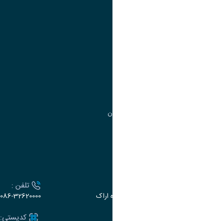
آموزش
مدیریت امور آموزشی
مدیریت تحصیلات تکمیلی
مرکز آموزش‌های تخصصی
گروه جذب و هدایت استعدادهای درخشان
تقویم آموزشی
ارتباط با دانشگاه
آدرس :
تلفن :
اراک، میدان بسیج، بلوار گلدشت، دانشگاه اراک
086-32620000
ایمیل:
کدپستی: