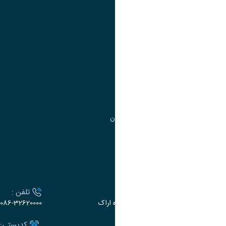
آموزش
مدیریت امور آموزشی
مدیریت تحصیلات تکمیلی
مرکز آموزش‌های تخصصی
گروه جذب و هدایت استعدادهای درخشان
تقویم آموزشی
ارتباط با دانشگاه
آدرس :
تلفن :
اراک، میدان بسیج، بلوار گلدشت، دانشگاه اراک
086-32620000
ایمیل:
کدپستی: