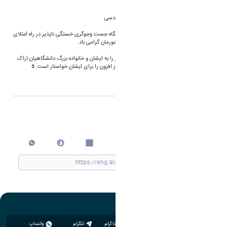
اعضای محترم هیأت علمی دانشکده فنی و مهندسی
فرا رسیدن روز پژوهش، روز تبیین ارزش و جایگاه جست وجوگری خستگی ناپذیر در راه اعتلای
علمی و فکری ایران، بر پژوهش گران متعهّد کشورمان گرامی باد.
روابط عمومی دانشگاه اراک، کسب این افتخار را به ایشان و خانواده بزرگ دانشگاهیان اراک
تبریک می گوید و از خداوند متعال توفیقات روز افزون را برای ایشان خواستار است.🌷
اشتراک گذاری
چاپ کردن
اینستاگرام
تلگرام
واتساپ