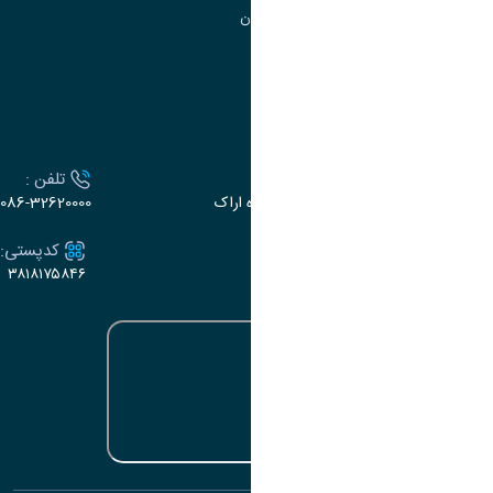
گروه جذب و هدایت استعدادهای درخشان
تقویم آموزشی
ارتباط با دانشگاه
آدرس :
تلفن :
اراک، میدان بسیج، بلوار گلدشت، دانشگاه اراک
086-32620000
ایمیل:
کدپستی:
۳۸۱۸۱۷۵۸۴۶
e-dabir@araku.ac.ir