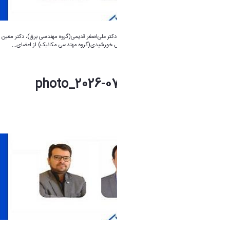
با خرسندی اعلام می‌ دارد، ارتقای رتبه علمی آقایان دکتر علی‌اصغر قدیمی(گروه مهندسی برق)، دکتر معین
طاهری(گروه مهندسی ساخت و تولید) و دکتر کوروش خورشیدی(گروه مهندسی مکانیک) از اعضای...
photo_2026-07-04_09-55-10 (4).jpg
فاطمه چراغی
1 ماه پیش تغییر کرده است.