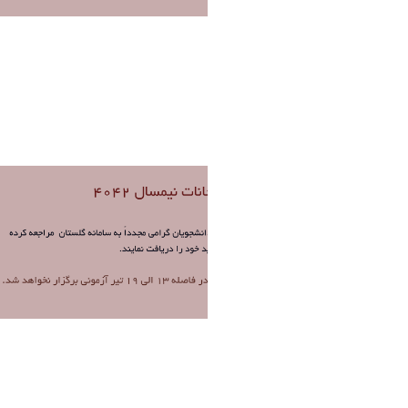
Untitled (3).png
فاطمه چراغی
1 ماه پیش تغییر کرده است.
Untitled (2).png