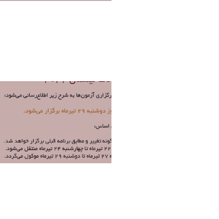
امتحانات (5).png
فاطمه چراغی
1 ماه پیش تغییر کرده است.
امتحانات1.png
فاطمه چراغی