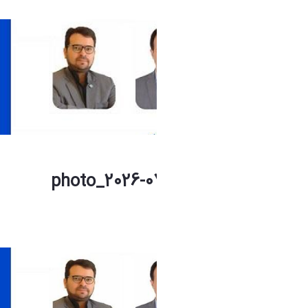
photo_2026-07-04_09-55-10 (1).jpg
فاطمه چراغی
1 ماه پیش تغییر کرده است.