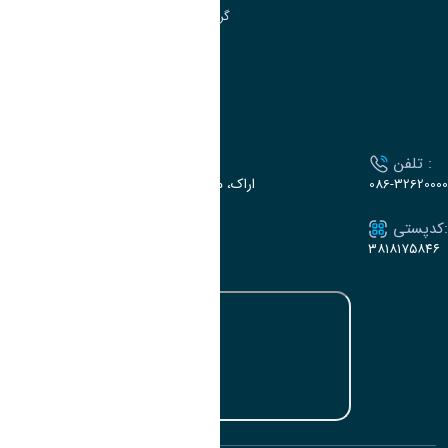
گروه جذب و هدایت استعدادهای درخشان
تقویم آموزشی
ارتباط با دانشگاه
تلفن :
آدرس :
086-32620000
اراک، میدان بسیج، بلوار گلدشت، دانشگاه اراک
کدپستی:
ایمیل:
e-dabir@araku.ac.ir
۳۸۱۸۱۷۵۸۴۶