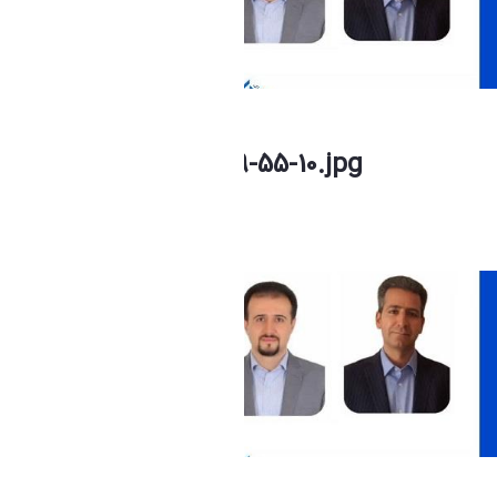
photo_2026-07-04_09-55-10.jpg
فاطمه چراغی
Modified 1 Month ago.