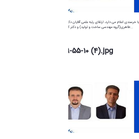
با خرسندی اعلام می‌ دارد، ارتقای رتبه علمی آقایان دکتر علی‌اصغر قدیمی(گروه مهندسی برق)، دکتر معین
طاهری(گروه مهندسی ساخت و تولید) و دکتر کوروش خورشیدی(گروه مهندسی مکانیک) از اعضای...
photo_2026-07-04_09-55-10 (4).jpg
فاطمه چراغی
Modified 1 Month ago.