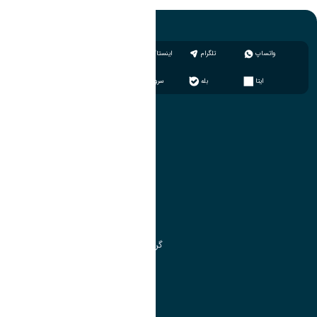
واتساپ
تلگرام
اینستاگرام
ایتا
بله
سروش
آموزش
مدیریت امور آموزشی
مدیریت تحصیلات تکمیلی
مرکز آموزش‌های تخصصی
گروه جذب و هدایت استعدادهای درخشان
تقویم آموزشی