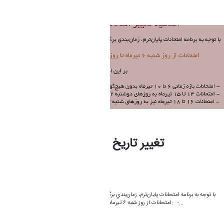
Modified 1 Month ago.
تغییر تاریخ امتحانات نیمسال 4042
فاطمه چراغی
Modified 1 Month ago.
"با توجه به برنامه امتحانات پايان‌ترم، زمان‌بندي برگزاري آزمون‌ها به شرح زير اطلاع‌رساني مي‌شود:
امتحانات از روز شنبه ۶ تيرماه تا روز دوشنبه ۲۹ تيرماه برگزار مي‌شود.بر اين اساس: -...