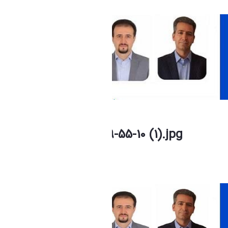
photo_2026-07-04_09-55-10 (1).jpg
فاطمه چراغی
Modified 1 Month ago.