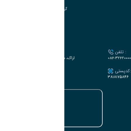
گروه جذب و هدایت استعدادهای درخشان
تقویم آموزشی
ارتباط با دانشگاه
تلفن :
آدرس :
086-32620000
اراک، میدان بسیج، بلوار گلدشت، دانشگاه اراک
کدپستی:
ایمیل:
e-dabir@araku.ac.ir
۳۸۱۸۱۷۵۸۴۶