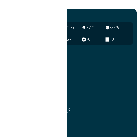
واتساپ
تلگرام
اینستاگرام
ایتا
بله
سروش
آموزش
مدیریت امور آموزشی
مدیریت تحصیلات تکمیلی
مرکز آموزش‌های تخصصی
گروه جذب و هدایت استعدادهای درخشان
تقویم آموزشی