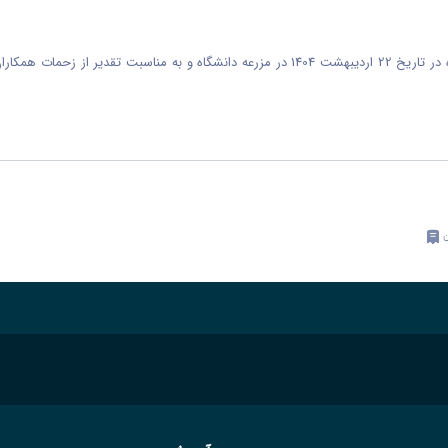
به استحضار همکاران گرامی می رساند، دورهمی همکاران محترم دانشکده در تاریخ 22 اردیبهشت 1404