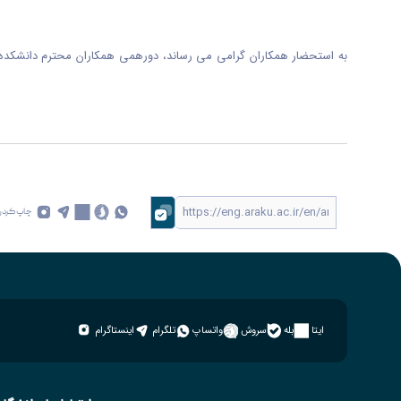
چاپ کردن
ایتا
بله
سروش
واتساپ
تلگرام
اینستاگرام