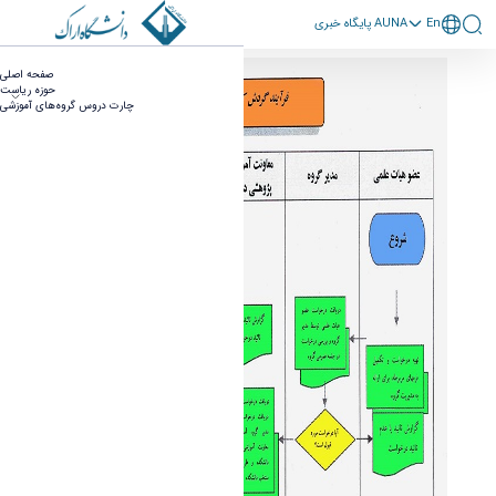
En
پايگاه خبری AUNA
فرصت مطالعاتی - دانشکده فنی مهندسی
صفحه اصلی
حوزه ریاست
چارت دروس گروه‌های آموزشی