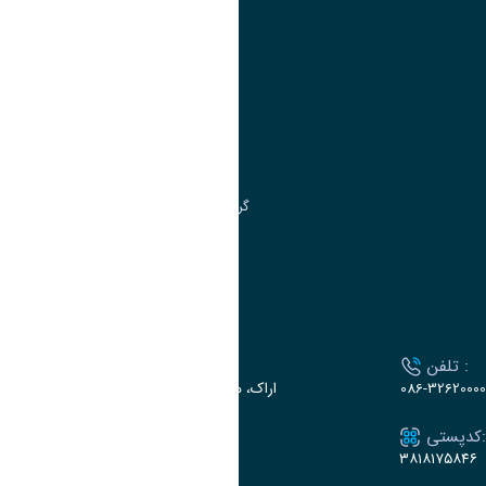
آموزش
مدیریت امور آموزشی
مدیریت تحصیلات تکمیلی
مرکز آموزش‌های تخصصی
گروه جذب و هدایت استعدادهای درخشان
تقویم آموزشی
ارتباط با دانشگاه
تلفن :
آدرس :
086-32620000
اراک، میدان بسیج، بلوار گلدشت، دانشگاه اراک
کدپستی:
ایمیل:
e-dabir@araku.ac.ir
۳۸۱۸۱۷۵۸۴۶