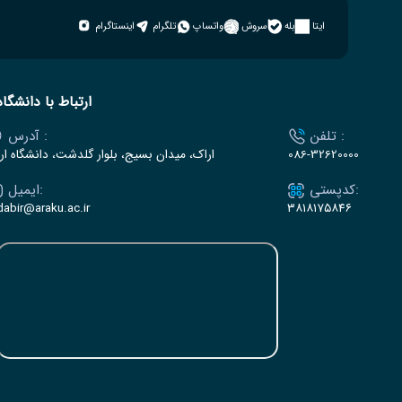
ایتا
بله
سروش
واتساپ
تلگرام
اینستاگرام
ارتباط با دانشگاه
تلفن :
آدرس :
086-32620000
اراک، میدان بسیج، بلوار گلدشت، دانشگاه ار
کدپستی:
ایمیل:
dabir@araku.ac.ir
۳۸۱۸۱۷۵۸۴۶