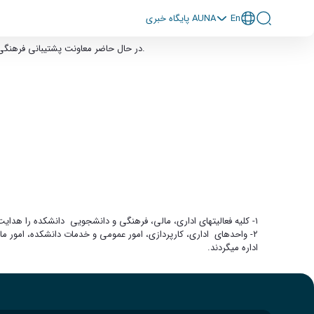
En
پايگاه خبری AUNA
کوروش خورشیدی از اعضای محترم هیات علمی گروه مهندسی مکانیک،با مرتبه علمی دانشجیاری می باشد.
در حال حاضر معاونت پشتیبانی فرهنگی
۱- کلیه فعالیتهای اداری، مالی، فرهنگی و دانشجویی دانشکده را هدایت می نماید.
۲- واحدهای اداری، کارپردازی، امور عمومی و خدمات دانشکده، امور 
اداره میگردند.