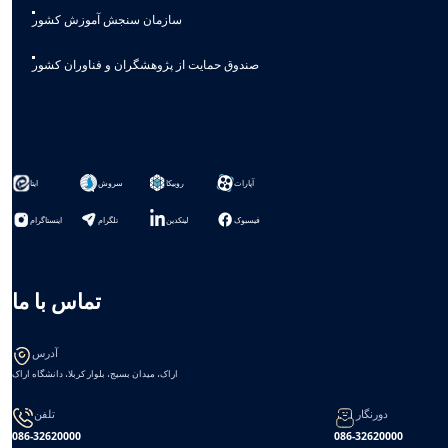
سازمان سنجش آموزش کشور
صندوق حمایت از پژوهشگران و فناوران کشور
آپارات
روبیکا
سروش
ایتا
فیسبوک
لینکدین
تلگرام
اینستاگرام
تماس با ما
آدرس
اراک، میدان بسیج، بلوار کربلا، دانشگاه اراک
دورنگار
تلفن
086-32620000
086-32620000