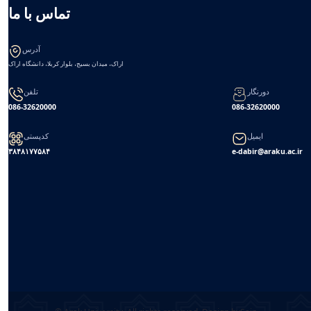
تماس با ما
آدرس
اراک، میدان بسیج، بلوار کربلا، دانشگاه اراک
دورنگار
تلفن
086-32620000
086-32620000
ایمیل
کدپستی
۳۸۴۸۱۷۷۵۸۴
e-dabir@araku.ac.ir