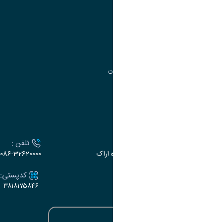
مدیریت امور آموزشی
مدیریت تحصیلات تکمیلی
مرکز آموزش‌های تخصصی
گروه جذب و هدایت استعدادهای درخشان
تقویم آموزشی
ارتباط با دانشگاه
آدرس :
تلفن :
اراک، میدان بسیج، بلوار گلدشت، دانشگاه اراک
086-32620000
ایمیل:
کدپستی:
۳۸۱۸۱۷۵۸۴۶
e-dabir@araku.ac.ir