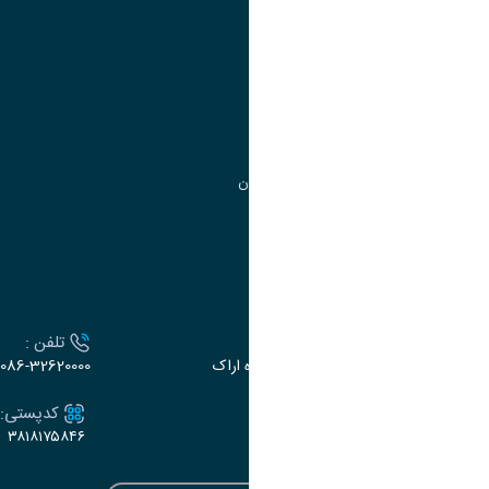
مدیریت امور آموزشی
مدیریت تحصیلات تکمیلی
مرکز آموزش‌های تخصصی
گروه جذب و هدایت استعدادهای درخشان
تقویم آموزشی
ارتباط با دانشگاه
آدرس :
تلفن :
اراک، میدان بسیج، بلوار گلدشت، دانشگاه اراک
086-32620000
ایمیل:
کدپستی:
۳۸۱۸۱۷۵۸۴۶
e-dabir@araku.ac.ir