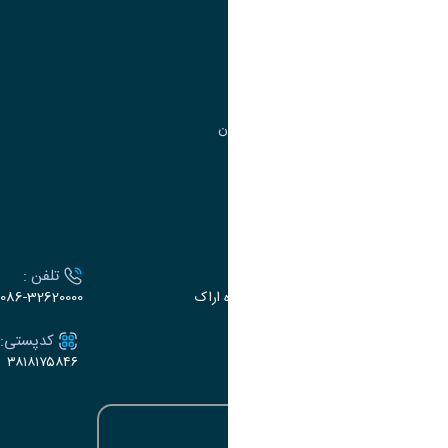
مدیریت تحصیلات تکمیلی
مرکز آموزش‌های تخصصی
گروه جذب و هدایت استعدادهای درخشان
تقویم آموزشی
ارتباط با دانشگاه
آدرس :
تلفن :
اراک، میدان بسیج، بلوار گلدشت، دانشگاه اراک
086-32620000
ایمیل:
کدپستی:
۳۸۱۸۱۷۵۸۴۶
e-dabir@araku.ac.ir