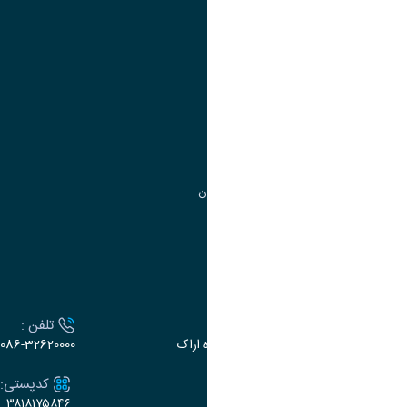
آموزش
مدیریت امور آموزشی
مدیریت تحصیلات تکمیلی
مرکز آموزش‌های تخصصی
گروه جذب و هدایت استعدادهای درخشان
تقویم آموزشی
ارتباط با دانشگاه
آدرس :
تلفن :
اراک، میدان بسیج، بلوار گلدشت، دانشگاه اراک
086-32620000
ایمیل:
کدپستی:
۳۸۱۸۱۷۵۸۴۶
e-dabir@araku.ac.ir