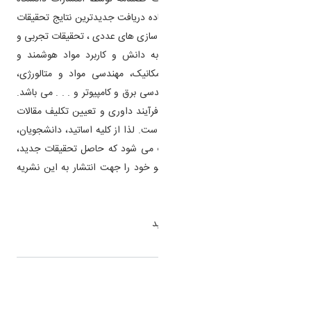
اراک منتشر می شود. این مجله آماده دریافت جدیدترین نتایج تحقیقات
مربوط به روش های تحلیلی و شبیه سازی های عددی ، تحقیقات تجربی و
مطالعات تحقیق و توسعه مربوط به دانش و کاربرد مواد هوشمند و
پیشرفته از رشته های مهندسی مکانیک، مهندسی مواد و متالور
ژی،
مهندسی پلیمر، مهندسی عمران، مهندسی برق و کامپیوتر و . . . می باشد.
سیاست اصلی این مجله بر تسریع فرآیند داوری و تعیین تکلیف مقالات
در حداقل زمان ممکن استوار شده است. لذا از کلیه اساتید، دانشجویان،
پژوهشگران و فعالین صنعت دعوت می شود که حاصل تحقیقات جدید،
پژوهش های بنیادین و ایده های نو خود را جهت انتشار به این نشریه
ارسال نمایند
.
جهت مشاهده نشریه
اینجا
کلیک کنید
اشتراک گذاری