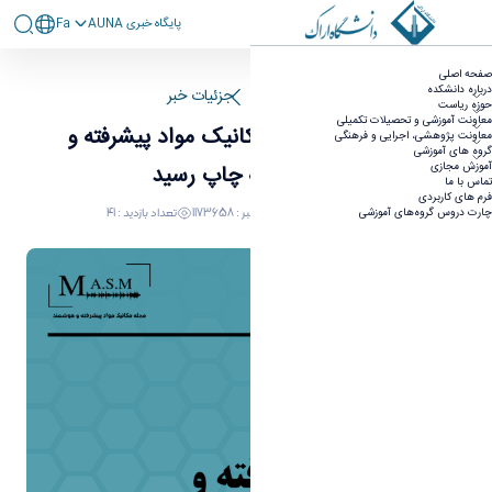
پايگاه خبری AUNA
Fa
اولین شماره مجله مکانیک مواد پیشرفته و هوشمند
صفحه اصلی
به چاپ رسید - دانشکده فنی مهندسی
درباره دانشکده
صفحه اصلی
جزئیات خبر
حوزه ریاست
معاونت آموزشی و تحصیلات تکمیلی
اولین شماره مجله مکانیک مواد پیشرفته و
معاونت پژوهشی، اجرایی و فرهنگی
گروه های آموزشی
آموزش مجازی
هوشمند به چاپ رسید
تماس با ما
فرم های کاربردی
08 آذر 1400 05:30
کد خبر : 1173658
تعداد بازدید : 41
چارت دروس گروه‌های آموزشی