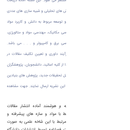
فصلنامه توسط انتشارات دانشگاه اراک منتشر می شود. این مجله آماده دریافت
جدیدترین نتایج تحقیقات مربوط به روش های تحلیلی و شبیه سازی های عددی
، تحقیقات تجربی و مطالعات تحقیق و توسعه مربوط به دانش و کاربرد مواد
هوشمند و پیشرفته از رشته های مهندسی مکانیک، مهندسی مواد و متالور‍ژی،
مهندسی پلیمر، مهندسی عمران، مهندسی برق و کامپیوتر و . . . می باشد.
سیاست اصلی این مجله بر تسریع فرآیند داوری و تعیین تکلیف مقالات در
حداقل زمان ممکن استوار شده است. لذا از کلیه اساتید، دانشجویان، پژوهشگران
و فعالین صنعت دعوت می شود که حاصل تحقیقات جدید، پژوهش های بنیادین
و ایده های نو خود را جهت انتشار به این نشریه ارسال نمایند. جهت مشاهده
نشریه اینجا کلیک کنید
مجله علمی
مکانیک مواد پیشرفته و هوشمند
آماده انتشار مقالات
تخصصی در کلیه زمینه های مرتبط با مواد و سازه های پیشرفته و
هوشمند و مباحث میان رشته ای مرتبط با این شاخه علمی به صورت
دسترسی آزاد است. مجله به صورت فصلنامه توسط انتشارات دانشگاه