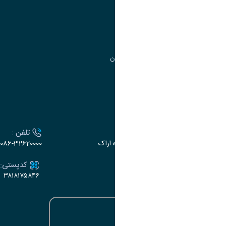
مدیریت تحصیلات تکمیلی
مرکز آموزش‌های تخصصی
گروه جذب و هدایت استعدادهای درخشان
تقویم آموزشی
ارتباط با دانشگاه
آدرس :
تلفن :
اراک، میدان بسیج، بلوار گلدشت، دانشگاه اراک
086-32620000
ایمیل:
کدپستی:
۳۸۱۸۱۷۵۸۴۶
e-dabir@araku.ac.ir