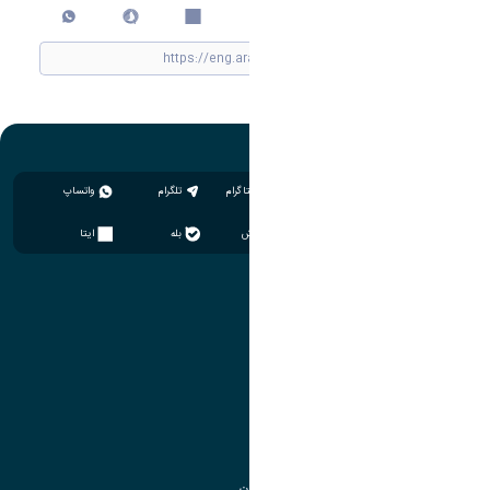
چاپ کردن
اینستاگرام
تلگرام
واتساپ
سروش
بله
ایتا
آموزش
مدیریت امور آموزشی
مدیریت تحصیلات تکمیلی
مرکز آموزش‌های تخصصی
گروه جذب و هدایت استعدادهای درخشان