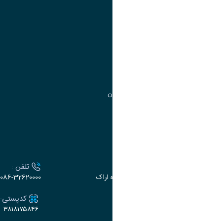
آموزش
مدیریت امور آموزشی
مدیریت تحصیلات تکمیلی
مرکز آموزش‌های تخصصی
گروه جذب و هدایت استعدادهای درخشان
تقویم آموزشی
ارتباط با دانشگاه
آدرس :
تلفن :
اراک، میدان بسیج، بلوار گلدشت، دانشگاه اراک
086-32620000
ایمیل:
کدپستی:
۳۸۱۸۱۷۵۸۴۶
e-dabir@araku.ac.ir