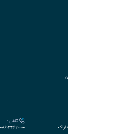
تقویم آموزشی
آموزش
مدیریت امور آموزشی
مدیریت تحصیلات تکمیلی
مرکز آموزش‌های تخصصی
گروه جذب و هدایت استعدادهای درخشان
تقویم آموزشی
ارتباط با دانشگاه
آدرس :
تلفن :
اراک، میدان بسیج، بلوار گلدشت، دانشگاه اراک
086-32620000