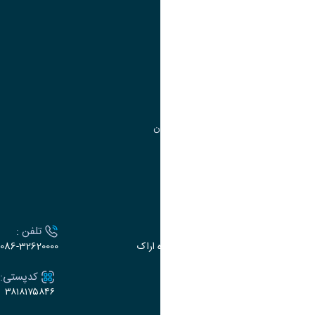
آموزش
مدیریت امور آموزشی
مدیریت تحصیلات تکمیلی
مرکز آموزش‌های تخصصی
گروه جذب و هدایت استعدادهای درخشان
تقویم آموزشی
ارتباط با دانشگاه
آدرس :
تلفن :
اراک، میدان بسیج، بلوار گلدشت، دانشگاه اراک
086-32620000
ایمیل:
کدپستی:
۳۸۱۸۱۷۵۸۴۶
e-dabir@araku.ac.ir