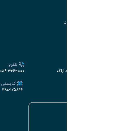
مرکز آموزش‌های تخصصی
گروه جذب و هدایت استعدادهای درخشان
تقویم آموزشی
ارتباط با دانشگاه
آدرس :
تلفن :
اراک، میدان بسیج، بلوار گلدشت، دانشگاه اراک
086-32620000
ایمیل:
کدپستی:
۳۸۱۸۱۷۵۸۴۶
e-dabir@araku.ac.ir