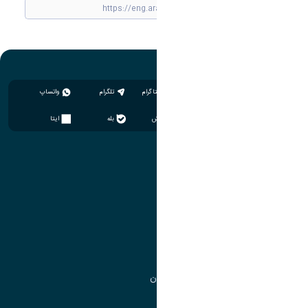
اینستاگرام
تلگرام
واتساپ
سروش
بله
ایتا
آموزش
مدیریت امور آموزشی
مدیریت تحصیلات تکمیلی
مرکز آموزش‌های تخصصی
گروه جذب و هدایت استعدادهای درخشان