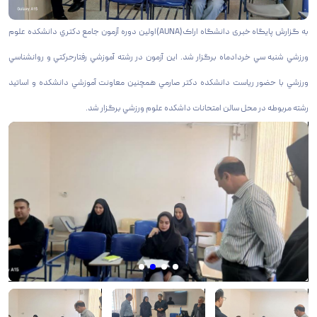
به گزارش پایگاه خبری دانشگاه اراک(AUNA)اولين دوره آزمون جامع دكتري دانشكده علوم
ورزشي شنبه سي خردادماه برگزار شد. اين آزمون در رشته آموزشي رفتارحركتي و روانشناسي
ورزشي با حضور رياست دانشكده دكتر صارمي همچنين معاونت آموزشي دانشكده و اساتيد
رشته مربوطه در محل سالن امتحانات داشكده علوم ورزشي برگزار شد.