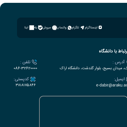
اینستاگرام
تلگرام
واتساپ
سروش
بله
ایتا
رتباط با دانشگاه
آدرس :
تلفن :
ک، میدان بسیج، بلوار گلدشت، دانشگاه اراک
086-32620000
ایمیل:
کدپستی:
۳۸۱۸۱۷۵۸۴۶
e-dabir@araku.ac