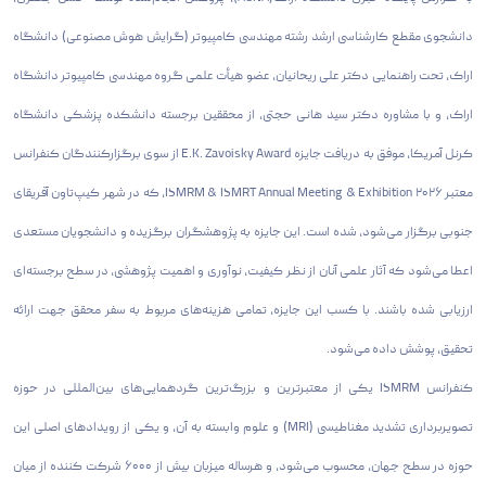
دانشجوی مقطع کارشناسی ارشد رشته مهندسی کامپیوتر (گرایش هوش مصنوعی) دانشگاه
اراک، تحت راهنمایی دکتر علی ریحانیان، عضو هیأت علمی گروه مهندسی کامپیوتر دانشگاه
اراک، و با مشاوره دکتر سید هانی حجتی، از محققین برجسته دانشکده پزشکی دانشگاه
کرنل آمریکا، موفق به دریافت جایزه E.K. Zavoisky Award از سوی برگزارکنندگان کنفرانس
معتبر 2026 ISMRM & ISMRT Annual Meeting & Exhibition، که در شهر کیپ‌تاون آفریقای
جنوبی برگزار می‌شود، شده است. این جایزه به پژوهشگران برگزیده و دانشجویان مستعدی
اعطا می‌شود که آثار علمی آنان از نظر کیفیت، نوآوری و اهمیت پژوهشی، در سطح برجسته‌ای
ارزیابی شده باشند. با کسب این جایزه، تمامی هزینه‌های مربوط به سفر محقق جهت ارائه
تحقیق، پوشش داده می‌شود.
کنفرانس ISMRM یکی از معتبرترین و بزرگ‌ترین گردهمایی‌های بین‌المللی در حوزه
تصویربرداری تشدید مغناطیسی (MRI) و علوم وابسته به آن، و یکی از رویدادهای اصلی این
حوزه در سطح جهان، محسوب می‌شود، و هرساله میزبان بیش از ۶۰۰۰ شرکت کننده از میان