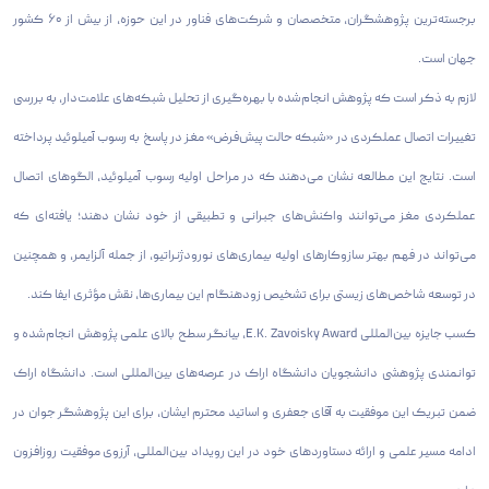
برجسته‌ترین پژوهشگران، متخصصان و شرکت‌های فناور در این حوزه، از بیش از ۶۰ کشور
جهان است.
لازم به ذکر است که پژوهش انجام‌شده با بهره‌گیری از تحلیل شبکه‌های علامت‌دار، به بررسی
تغییرات اتصال عملکردی در «شبکه حالت پیش‌فرض» مغز در پاسخ به رسوب آمیلوئید پرداخته
است. نتایج این مطالعه نشان می‌دهند که در مراحل اولیه رسوب آمیلوئید، الگوهای اتصال
عملکردی مغز می‌توانند واکنش‌های جبرانی و تطبیقی از خود نشان دهند؛ یافته‌ای که
می‌تواند در فهم بهتر سازوکارهای اولیه بیماری‌های نورودژنراتیو، از جمله آلزایمر، و همچنین
در توسعه شاخص‌های زیستی برای تشخیص زودهنگام این بیماری‌ها، نقش مؤثری ایفا کند.
کسب جایزه بین‌المللی E.K. Zavoisky Award، بیانگر سطح بالای علمی پژوهش انجام‌شده و
توانمندی پژوهشی دانشجویان دانشگاه اراک در عرصه‌های بین‌المللی است. دانشگاه اراک
ضمن تبریک این موفقیت به آقای جعفری و اساتید محترم ایشان، برای این پژوهشگر جوان در
ادامه مسیر علمی و ارائه دستاوردهای خود در این رویداد بین‌المللی، آرزوی موفقیت روزافزون