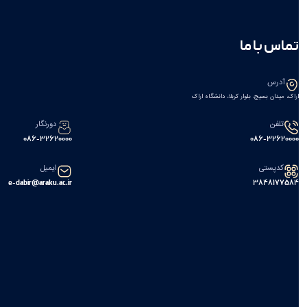
تماس با ما
آدرس
اراک، میدان بسیج، بلوار کربلا، دانشگاه اراک
تلفن
دورنگار
086-32620000
086-32620000
کدپستی
ایمیل
e-dabir@araku.ac.ir
۳۸۴۸۱۷۷۵۸۴