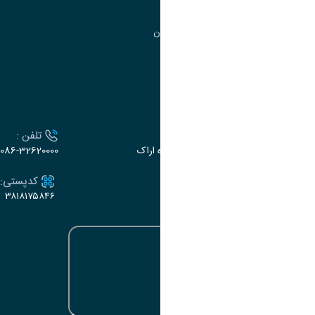
مرکز آموزش‌های تخصصی
گروه جذب و هدایت استعدادهای درخشان
تقویم آموزشی
ارتباط با دانشگاه
آدرس :
تلفن :
اراک، میدان بسیج، بلوار گلدشت، دانشگاه اراک
086-32620000
ایمیل:
کدپستی:
۳۸۱۸۱۷۵۸۴۶
e-dabir@araku.ac.ir