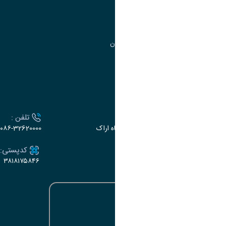
مرکز آموزش‌های تخصصی
گروه جذب و هدایت استعدادهای درخشان
تقویم آموزشی
ارتباط با دانشگاه
آدرس :
تلفن :
اراک، میدان بسیج، بلوار سردشت، دانشگاه اراک
۰۸۶-32620000
ایمیل:
کدپستی:
۳۸۱۸۱۷۵۸۴۶
e-dabir@araku.ac.ir