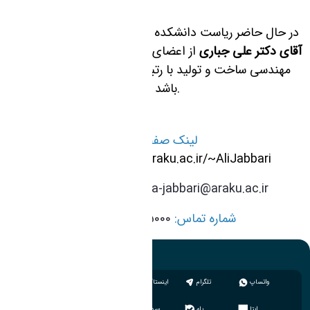
در حال حاضر ریاست دانشکده فنی و مهندسی بر عهده
آقای دکتر علی جباری
از اعضای محترم هیات علمی گروه
مهندسی ساخت و تولید با رتبه علمی دانشیاری می
باشد.
لینک صفحه
https://rd.araku.ac.ir/~AliJabbari
ژیرو:
a-jabbari@araku.ac.ir
پست الکترونیک:
شماره تماس:
08632625000
واتساپ
تلگرام
اینستاگرام
ایتا
بله
سروش