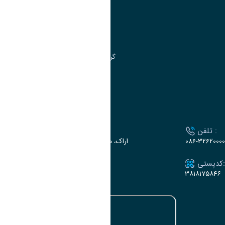
مدیریت تحصیلات تکمیلی
مرکز آموزش‌های تخصصی
گروه جذب و هدایت استعدادهای درخشان
تقویم آموزشی
ارتباط با دانشگاه
تلفن :
آدرس :
086-32620000
اراک، میدان بسیج، بلوار گلدشت، دانشگاه اراک
کدپستی:
ایمیل:
e-dabir@araku.ac.ir
۳۸۱۸۱۷۵۸۴۶