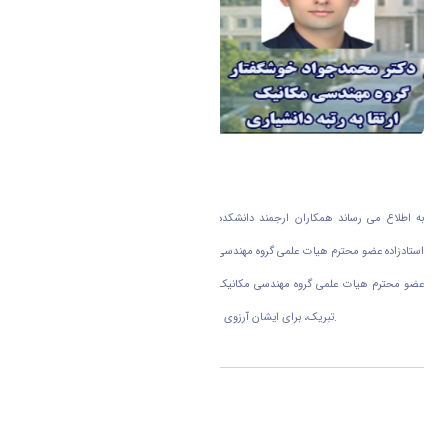
به اطلاع می رساند همکاران ارجمند دانشکده فنی و مهندسی جناب آقای دکتر سعیدرضا
استادزاده عضو محترم هیات علمی گروه مهندسی برق و جناب آقای دکتر محمدجواد خوشگفتار
عضو محترم هیات علمی گروه مهندسی مکانیک به مرتبه دانشیاری ارتقا یافتند. ضمن عرض
.
تبریک، برای ایشان آرزوی موفقیت و سربلندی در مراحل پیش رو را داریم
اشتراک گذاری