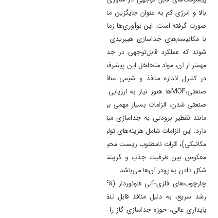
بالا و انرژی کم به عنوان جایگزین مناسب برای جداسازی گازهای حیاتی
صورت گرفته است. این نوآوری‌ها زمانی آشکار می‌شوند که مواد متخلخل
با مکانیسم‌های جداسازی هیبریدی (سینتیکی و ترمودینامیکی) طراحی
شوند که عملکرد قابل‌توجهی در جداسازی گاز از خود نشان می‌دهند.
مهمتر از آن، مواد متخلخل این پیشرفت را مدیون پیشرفت‌های قابل توجه
در کنترل اندازه منافذ و شیمی منافذ هستند. با این حال، از دیدگاه
صنعتی،
MOF
ها هنوز نیاز به ارزیابی بیشتری دارند. با حرکت به سمت
صنعتی شدن، الزامات بسیار مهمی برای گذار از روش‌های سنتی انرژی‌بر
مانند تقطیر برودتی به جداسازی مبتنی بر جاذب با انرژی کارآمد وجود
دارد. این الزامات شامل هزینه‌های تولید بالا، پایداری (شیمیایی، حرارتی و
مکانیکی)، اثرات نامطلوب زیست محیطی استفاده از حلال‌های آلی، ارتباط
معکوس بین ظرفیت جذب و گزینش پذیری، قابلیت بازیافت
MOF
و
شکل دادن به پودر آن‌ها می‌باشد.
چارچوب‌های فلزی-آلی فلوئوردار (
F-MOFs
) به عنوان مواد متخلخل با
رشد سریع، به دلیل منافذ قابل تنظیم، ویژگی‌های شیمیایی جذاب و
پایداری عالی، حوزه جداسازی گاز را متحول کرده‌اند. درک عمیق ساختار-