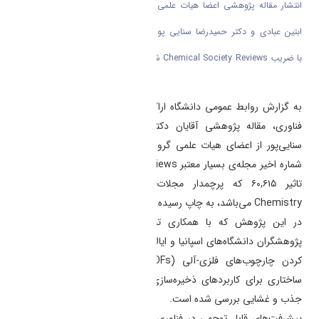
انتشار مقاله پژوهشی اعضا هیات علمی دانشگاه اراک مقاله جدید آقایان دکتر
ابتین عبادی و دکتر حمیدرضا سنایی پور از اعضای هیات علمی گروه مهندسی
شیمی در شماره اخیر مجله ی بسیار معتبر Chemical Society Reviews با ضریب
تاثیر 60,615 به چاپ رسیده است.
به گزارش روابط عمومی دانشگاه اراک، و به نقل از معاونت پژوهش و
فناوری، مقاله پژوهشی آقایان دکتر آبتین عبادی و دکتر حمیدرضا
سنایی‌پور از اعضای هیات علمی گروه مهندسی شیمی دانشگاه اراک در
شماره اخیر مجله‌ی بسیار معتبر
Chemical Society Reviews
با ضریب
تاثیر
۶۰,۶۱۵
که پرچمدار مجلات انتشارات
Royal Society of
Chemistry
می‌باشد، به چاپ رسیده است.
در این پژوهش که با همکاری تیم تحقیقاتی از دانشگاه اراک با
پژوهشگران دانشگاه‌های اسپانیا و ایالات متحده انجام شده، اثر فلوئوردار
کردن چارچوب‌های فلزی-آلی (
MOFs
) در تنظیم و تعدیل خواص
ساختاری برای کاربردهای ذخیره‌سازی و جداسازی گازها در فرآیند‌های
جذب و غشایی بررسی شده است.
پیشرفت‌های قابل توجهی در فناوری جذب مبتنی بر
MOF
ها با راندمان