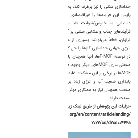
جداسازی سنتی را نیز برطرف کند، به‌ویژه در مواردی که فشار گاز خوراک
پایین این فرآیندها را غیراقتصادی می‌کند، این جاذب‌های پیشرفته با
دستیابی به خلوص/ظرفیت بالا مشکل را حل می‌کنند. در نهایت،
فرآیندهای جذب و غشایی مبتنی بر
F-MOF
ها، علی‌رغم چالش‌های بالقوه
فراوان، قطعاً می‌توانند بسیاری از مشکلات کنونی، به ویژه در مصرف
انرژی جهانی جداسازی گازها را حل کنند. علیرغم پیشرفت‌های قابل توجه
در توسعه
F-MOF
ها، آنها همچنان با برخی از مشکلات اساسی که برای
صنعتی‌سازی
MOF
های دیگر وجود دارد، مواجه هستند. با این حال،
F-
MOF
ها بر برخی از این مشکلات غلبه کرده‌اند، مانند ظرفیت جذب گاز کم،
پایداری ضعیف آب و انرژی زیاد برای احیا. از این رو، جامعه علمی و
صنعت همچنان نیاز به همکاری موثر برای انتقال این مواد از آزمایشگاه به
صنعت دارند.
جزئیات این پژوهش از طریق لینک زیر قابل مشاهده است.
https://pubs.rsc.org/en/content/articlelanding/
۲۰۲۲/cs/d۲cs۰۰۴۴۲a