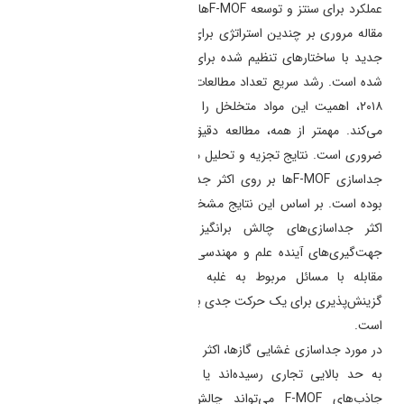
عملکرد برای سنتز و توسعه
F-MOF
های جدید بسیار حیاتی است. در این
مقاله مروری بر چندین استراتژی برای طراحی دقیق و سنتز
F-MOF
های
جدید با ساختارهای تنظیم شده برای اهداف جداسازی گاز خاص تمرکز
شده است. رشد سریع تعداد مطالعات در این زمینه، به ویژه پس از سال
۲۰۱۸، اهمیت این مواد متخلخل را در کاربردهای جداسازی گاز آشکار
می‌کند. مهمتر از همه، مطالعه دقیق موقعیت
F-MOFs
در جذب گاز
ضروری است. نتایج تجزیه و تحلیل ما در این مقاله نشان داد که عملکرد
جداسازی
F-MOF
ها بر روی اکثر جداسازی صنعتی گازهای مهم متمرکز
بوده است. بر اساس این نتایج مشخص شد که
F-MOF
ها مواد معیار در
اکثر جداسازی‌های چالش برانگیز گازها هستند. چشم انداز و
جهت‌گیری‌های آینده علم و مهندسی
F-MOF
ها و چالش‌های آن‌ها برای
مقابله با مسائل مربوط به غلبه بر مبادله بین ظرفیت/تراوایی و
گزینش‌پذیری برای یک حرکت جدی به سمت صنعتی شدن برجسته شده
است.
در مورد جداسازی غشایی گازها، اکثر غشاهای ساخته شده با
F-MOF
ها یا
به حد بالایی تجاری رسیده‌اند یا از آن فراتر رفته‌اند. پیشرفت در
جاذب‌های
F-MOF
می‌تواند چالش‌های اقتصادی عمده فرآیندهای