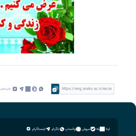
چاپ کردن
ایتا
بله
سروش
واتساپ
تلگرام
اینستاگرام