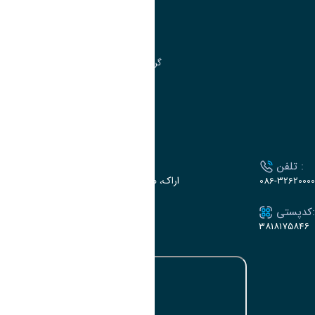
مدیریت تحصیلات تکمیلی
مرکز آموزش‌های تخصصی
گروه جذب و هدایت استعدادهای درخشان
تقویم آموزشی
ارتباط با دانشگاه
تلفن :
آدرس :
086-32620000
اراک، میدان بسیج، بلوار گلدشت، دانشگاه اراک
کدپستی:
ایمیل:
e-dabir@araku.ac.ir
۳۸۱۸۱۷۵۸۴۶