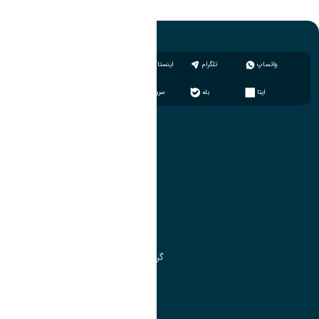
واتساپ
تلگرام
اینستاگرام
ایتا
بله
سروش
آموزش
مدیریت امور آموزشی
مدیریت تحصیلات تکمیلی
مرکز آموزش‌های تخصصی
گروه جذب و هدایت استعدادهای درخشان
تقویم آموزشی