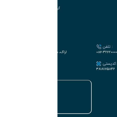
گروه جذب و هدایت استعدادهای درخشان
تقویم آموزشی
ارتباط با دانشگاه
تلفن :
آدرس :
086-32620000
اراک، میدان بسیج، بلوار گلدشت، دانشگاه اراک
کدپستی:
ایمیل:
e-dabir@araku.ac.ir
۳۸۱۸۱۷۵۸۴۶