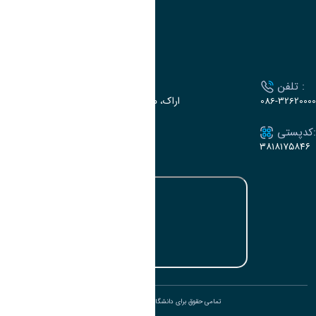
تقویم آموزشی
ارتباط با دانشگاه
تلفن :
آدرس :
086-32620000
اراک، میدان بسیج، بلوار گلدشت، دانشگاه اراک
کدپستی:
ایمیل:
e-dabir@araku.ac.ir
۳۸۱۸۱۷۵۸۴۶
تمامی حقوق برای دانشگاه اراک محفوظ است