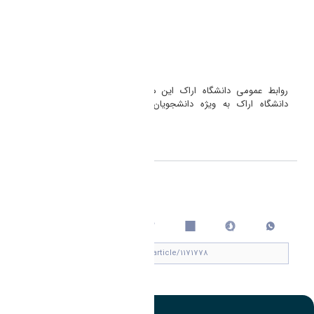
فروزان یوسفی
علیرضا کرمی فراهانی
علیرضا فرمهینی فراهانی
حمیدرضا شهرجردی
سیاوش انسی
سجاد جهانشاهی فر
روابط عمومی دانشگاه اراک این موفقیت را به جامعه دانشگاهیان
دانشگاه اراک به ویژه دانشجویان، اعضای محترم هیأت علمی و
کارشناسان گروه آموزشی
اشتراک گذاری
چاپ کردن