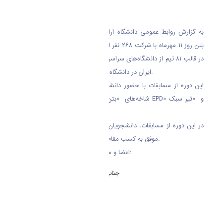
کشور
به گزارش روابط عمومی دانشگاه اراک؛ هفدهمین دوره مسابقات ملی
بتن روز ۱۱ مهرماه با شرکت ۲۶۸ نفر از دانشجویان رشته مهندسی عمران
در قالب ۸۱ تیم از دانشگاه‌های سراسر کشورو با حضور رئیس انجمن بتن
ایران در دانشگاه آزاد اسلامی واحد کرج برگزار گردید.
این دوره از مسابقات با حضور دانشجویانی از ۶۵ دانشگاه کشور و در
شاخه‌های «بتن پرمقاومت»، «بتن سبک»، «بتن EPD» و «تیر سبک
خمشی»برگزار گردید.
در این دوره از مسابقات، دانشجویان تیم مهندسی عمران دانشگاه اراک
موفق به کسب مقام اول در رشته تیر سبک خمشی شد.
اعضا و سرپرست تیم به شرح ذیل می باشد:
سرپرست تیم و استاد راهنما
جناب آقای مهندس ایمان میرزایی مقدم
اعضای تیم:
نفیسه شفیعی
غزل ساجدی
فاطمه فراهانی
فاطمه سادات میرغضنفری