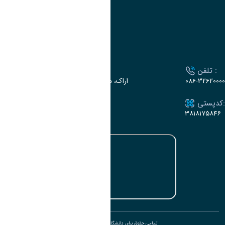
تقویم آموزشی
ارتباط با دانشگاه
تلفن :
آدرس :
086-32620000
اراک، میدان بسیج، بلوار گلدشت، دانشگاه اراک
کدپستی:
ایمیل:
e-dabir@araku.ac.ir
۳۸۱۸۱۷۵۸۴۶
تمامی حقوق برای دانشگاه اراک محفوظ است