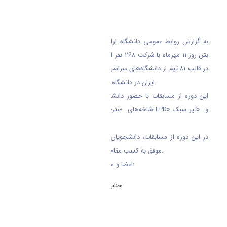
کشور
به گزارش روابط عمومی دانشگاه اراک؛ هفدهمین دوره مسابقات ملی
بتن روز ۱۱ مهرماه با شرکت ۲۶۸ نفر از دانشجویان رشته مهندسی عمران
در قالب ۸۱ تیم از دانشگاه‌های سراسر کشورو با حضور رئیس انجمن بتن
ایران در دانشگاه آزاد اسلامی واحد کرج برگزار گردید.
این دوره از مسابقات با حضور دانشجویانی از ۶۵ دانشگاه کشور و در
شاخه‌های «بتن پرمقاومت»، «بتن سبک»، «بتن EPD» و «تیر سبک
خمشی»برگزار گردید.
در این دوره از مسابقات، دانشجویان تیم مهندسی عمران دانشگاه اراک
موفق به کسب مقام اول در رشته تیر سبک خمشی شد.
اعضا و سرپرست تیم به شرح ذیل می باشد:
سرپرست تیم و استاد راهنما
جناب آقای مهندس ایمان میرزایی مقدم
اعضای تیم:
نفیسه شفیعی
غزل ساجدی
فاطمه فراهانی