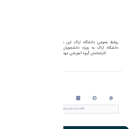
فاطمه سادات میرغضنفری
فروزان یوسفی
علیرضا کرمی فراهانی
علیرضا فرمهینی فراهانی
حمیدرضا شهرجردی
سیاوش انسی
سجاد جهانشاهی فر
روابط عمومی دانشگاه اراک این موفقیت را به جامعه دانشگاهیان
دانشگاه اراک به ویژه دانشجویان، اعضای محترم هیأت علمی و
کارشناسان گروه آموزشی مهندسی عمران تبریک عرض می نماید.
اشتراک گذاری
چاپ کردن