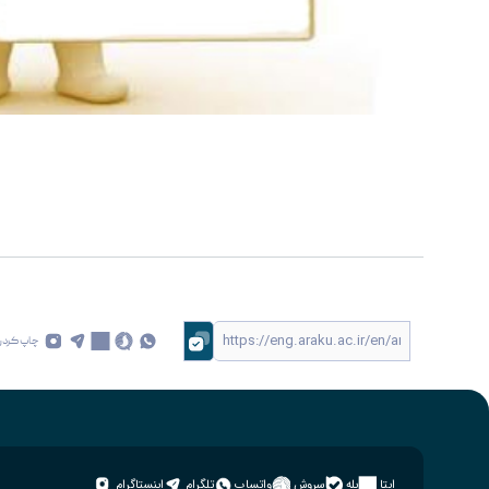
چاپ کردن
ایتا
بله
سروش
واتساپ
تلگرام
اینستاگرام