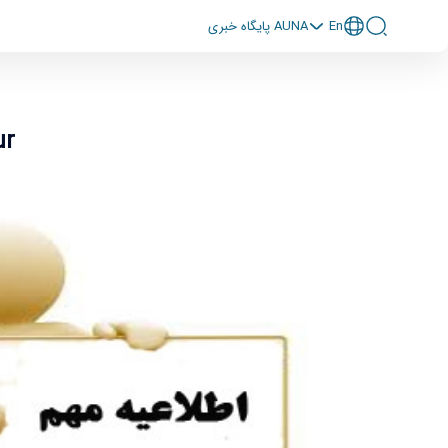
En
پايگاه خبری AUNA
ur