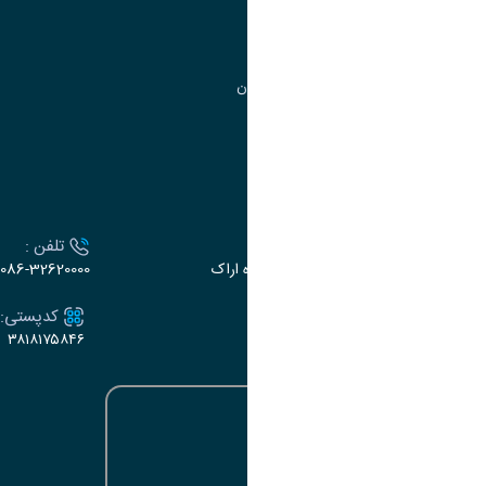
مرکز آموزش‌های تخصصی
گروه جذب و هدایت استعدادهای درخشان
تقویم آموزشی
ارتباط با دانشگاه
آدرس :
تلفن :
اراک، میدان بسیج، بلوار گلدشت، دانشگاه اراک
086-32620000
ایمیل:
کدپستی:
۳۸۱۸۱۷۵۸۴۶
e-dabir@araku.ac.ir