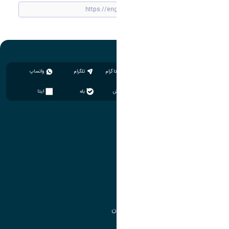
اینستاگرام
تلگرام
واتساپ
سروش
بله
ایتا
آموزش
مدیریت امور آموزشی
مدیریت تحصیلات تکمیلی
مرکز آموزش‌های تخصصی
گروه جذب و هدایت استعدادهای درخشان