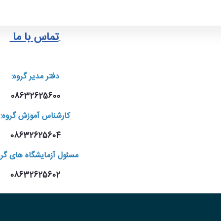
تماس با ما
دفتر مدیر گروه:
08632625600
کارشناس آموزش گروه:
08632625604
مسئول آزمایشگاه های گرو
08632625602